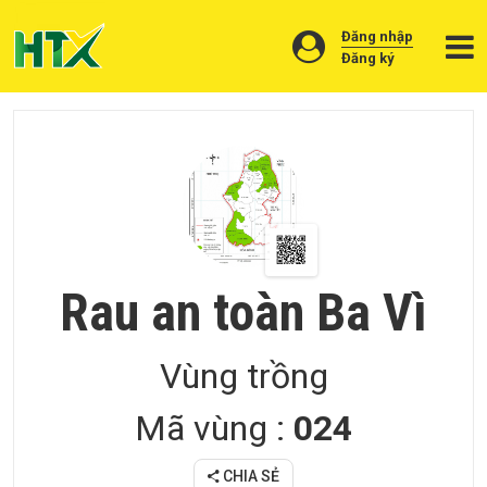
Đăng nhập
Đăng ký
Giới
thiệu
Sản
phẩm
Cơ
sở
Rau an toàn Ba Vì
sản
xuất
Vùng trồng
Vật
tư
Mã vùng :
024
Vùng
nguyên
liệu
CHIA SẺ