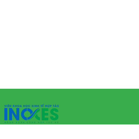
VIỆN KHOA HỌC KINH TẾ HỢP TÁC