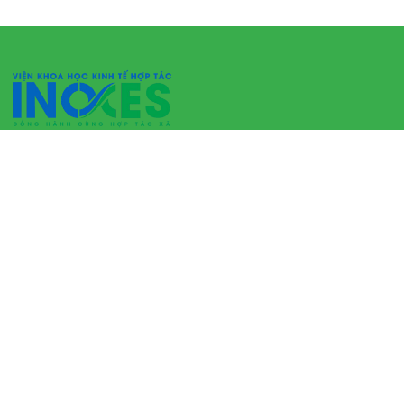
VIỆN KHOA HỌC KINH TẾ HỢP TÁC
Địa chỉ: Toà nhà NEDCEN, ngõ 149 Giảng Võ, Phường Cát
Linh, Quận Đống Đa, Thành phố Hà Nội.
Điện thoại: (0243).8234.456
Website: www.inoces.vn
TƯ CÁCH PHÁP LÝ