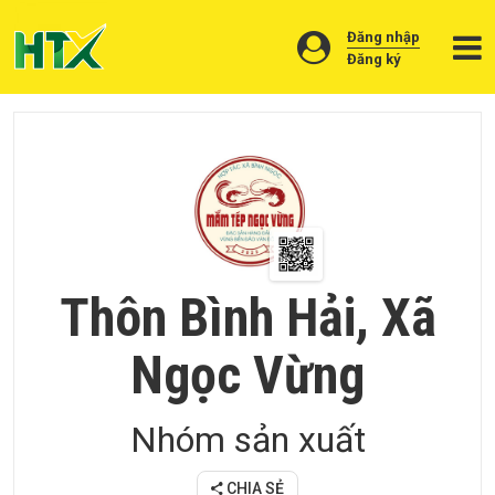
Đăng nhập
Đăng ký
Giới
thiệu
Sản
phẩm
Cơ
sở
Thôn Bình Hải, Xã
sản
xuất
Ngọc Vừng
Vật
tư
Nhóm sản xuất
Vùng
nguyên
liệu
CHIA SẺ