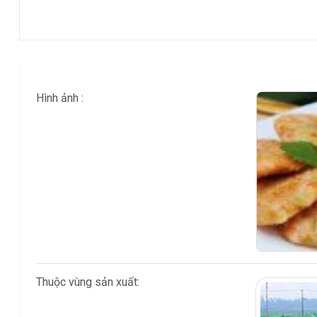
Bản
đồ
số
Nhật
ký
Hình ảnh :
Tin
tức
Ngôn
ngữ
Thuộc vùng sản xuất: