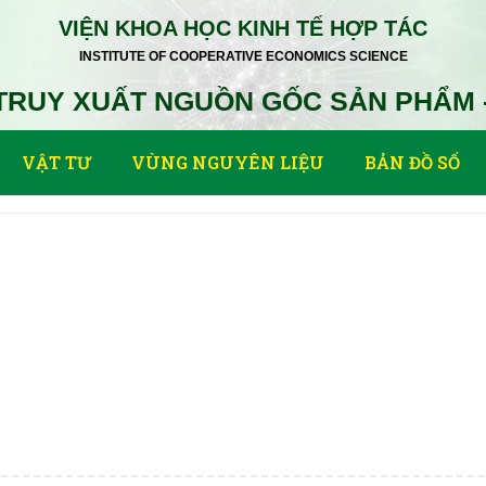
VIỆN KHOA HỌC KINH TẾ HỢP TÁC
INSTITUTE OF COOPERATIVE ECONOMICS SCIENCE
TRUY XUẤT NGUỒN GỐC SẢN PHẨM 
VẬT TƯ
VÙNG NGUYÊN LIỆU
BẢN ĐỒ SỐ