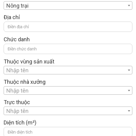
Nông trại
Bản
đồ
Địa chỉ
số
Nhật
ký
Chức danh
Tin
tức
Thuộc vùng sản xuất
Ngôn
Nhập tên
ngữ
Thuộc nhà xưởng
Nhập tên
Trực thuộc
Nhập tên
Diện tích (m²)