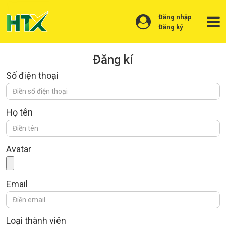
Đăng nhập
Đăng ký
Đăng kí
Giới
Số điện thoại
thiệu
Sản
phẩm
Họ tên
Cơ
sở
sản
Avatar
xuất
Vật
tư
Email
Vùng
nguyên
liệu
Loại thành viên