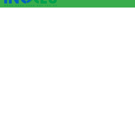
VIỆN KHOA HỌC KINH TẾ HỢP TÁC
Địa chỉ: Toà nhà NEDCEN, ngõ 149 Giảng Võ, Phường Cát
Linh, Quận Đống Đa, Thành phố Hà Nội.
Điện thoại: (0243).8234.456
Website: www.inoces.vn
TƯ CÁCH PHÁP LÝ
Tư cách pháp lý
Chính sách bảo mật